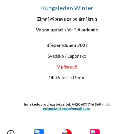
Kungsleden Winter
Zimní výprava za polární kruh
Ve spolupráci s VHT Akademie
Březen/duben
202
7
Švédsko / Laponsko
V přípravě
Obtížnost:
střední
horskedobrodruzstvi.cz
, tel:
+420 607 746 869
, mail:
polansky.stepan@gmail.com
,